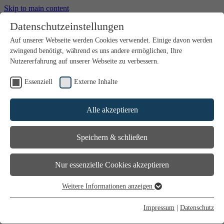
Skip to main content
Datenschutzeinstellungen
Radioplayer
Auf unserer Webseite werden Cookies verwendet. Einige davon werden
Empfang
zwingend benötigt, während es uns andere ermöglichen, Ihre
Radioplayer
Verkehrszentrale
(current)
Nutzererfahrung auf unserer Webseite zu verbessern.
Werbung
Essenziell
Externe Inhalte
Verkehrszentrale
Alle akzeptieren
Besser ankommen mit dem besten Verkehrsservice.
Speichern & schließen
Wenn ihr einen Stau oder einen Blitzer seht, dann ruft uns an:
Nur essenzielle Cookies akzeptieren
04931 / 97 3000
Weitere Informationen anzeigen
Essenziell
Essenzielle Cookies werden für grundlegende Funktionen der
Impressum
|
Datenschutz
Aktuelle Staus und
Webseite benötigt. Dadurch ist gewährleistet, dass die Webseite