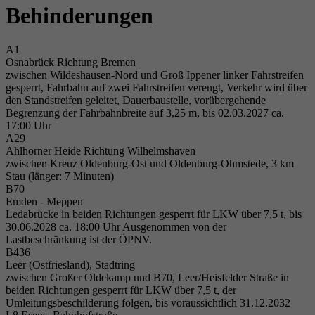
einwandfrei funktioniert.
Behinderungen
Cookie-Informationen anzeigen
Name
cookie_optin
A1
Osnabrück Richtung Bremen
Anbieter
Externe Inhalte
zwischen Wildeshausen-Nord und Groß Ippener linker Fahrstreifen
gesperrt, Fahrbahn auf zwei Fahrstreifen verengt, Verkehr wird über
Wir verwenden auf unserer Website externe Inhalte, um Ihnen
Laufzeit
1 Jahr
den Standstreifen geleitet, Dauerbaustelle, vorübergehende
zusätzliche Informationen anzubieten.
Begrenzung der Fahrbahnbreite auf 3,25 m, bis 02.03.2027 ca.
17:00 Uhr
Dieses Cookie wird verwendet, um Ihre
A29
Zweck
Cookie-Einstellungen für diese Website zu
Ahlhorner Heide Richtung Wilhelmshaven
speichern.
zwischen Kreuz Oldenburg-Ost und Oldenburg-Ohmstede, 3 km
Stau (länger: 7 Minuten)
B70
Emden - Meppen
Name
SgCookieOptin.lastPreferences
Ledabrücke in beiden Richtungen gesperrt für LKW über 7,5 t, bis
30.06.2028 ca. 18:00 Uhr Ausgenommen von der
Anbieter
Lastbeschränkung ist der ÖPNV.
B436
Leer (Ostfriesland), Stadtring
Laufzeit
1 Jahr
zwischen Großer Oldekamp und B70, Leer/Heisfelder Straße in
beiden Richtungen gesperrt für LKW über 7,5 t, der
Dieser Wert speichert Ihre Consent-
Umleitungsbeschilderung folgen, bis voraussichtlich 31.12.2032