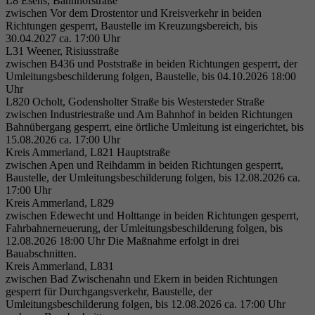
L8 Esens, Bahnhofstraße
Einstellungen. Unter anderem eine zufällig
zwischen Vor dem Drostentor und Kreisverkehr in beiden
Zweck
generierte ID, für die historische Speicherung
Richtungen gesperrt, Baustelle im Kreuzungsbereich, bis
Ihrer vorgenommen Einstellungen, falls der
30.04.2027 ca. 17:00 Uhr
Webseiten-Betreiber dies eingestellt hat.
L31 Weener, Risiusstraße
zwischen B436 und Poststraße in beiden Richtungen gesperrt, der
Umleitungsbeschilderung folgen, Baustelle, bis 04.10.2026 18:00
Uhr
L820 Ocholt, Godensholter Straße bis Westersteder Straße
zwischen Industriestraße und Am Bahnhof in beiden Richtungen
Bahnübergang gesperrt, eine örtliche Umleitung ist eingerichtet, bis
15.08.2026 ca. 17:00 Uhr
Kreis Ammerland, L821 Hauptstraße
zwischen Apen und Reihdamm in beiden Richtungen gesperrt,
Baustelle, der Umleitungsbeschilderung folgen, bis 12.08.2026 ca.
17:00 Uhr
Kreis Ammerland, L829
zwischen Edewecht und Holttange in beiden Richtungen gesperrt,
Fahrbahnerneuerung, der Umleitungsbeschilderung folgen, bis
12.08.2026 18:00 Uhr Die Maßnahme erfolgt in drei
Bauabschnitten.
Kreis Ammerland, L831
zwischen Bad Zwischenahn und Ekern in beiden Richtungen
gesperrt für Durchgangsverkehr, Baustelle, der
Umleitungsbeschilderung folgen, bis 12.08.2026 ca. 17:00 Uhr