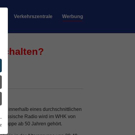
(current)
ng
Verkehrszentrale
Werbung
schalten?
sie innerhalb eines durchschnittlichen
s klassische Radio wird im WHK von
rsgruppe ab 50 Jahren gehört.
z