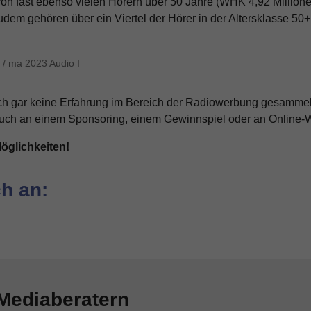
 fast ebenso vielen Hörern über 50 Jahre (WHK 4,92 Millionen
einwandfrei funktioniert.
Zudem gehören über ein Viertel der Hörer in der Altersklasse
Name
Cookie-Informationen anzeigen
cookie_optin
Anbieter
 / ma 2023 Audio I
Externe Inhalte
Wir verwenden auf unserer Website externe Inhalte, um Ihnen
Laufzeit
1 Jahr
zusätzliche Informationen anzubieten.
och gar keine Erfahrung im Bereich der Radiowerbung gesammel
 auch an einem Sponsoring, einem Gewinnspiel oder an Online-W
Dieses Cookie wird verwendet, um Ihre Cookie-
Zweck
Einstellungen für diese Website zu speichern.
Möglichkeiten!
Name
SgCookieOptin.lastPreferences
h an:
Anbieter
Laufzeit
1 Jahr
Dieser Wert speichert Ihre Consent-
Einstellungen. Unter anderem eine zufällig
Mediaberatern
Zweck
generierte ID, für die historische Speicherung