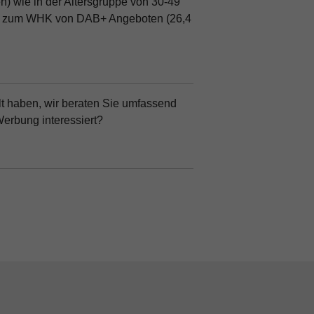
) wie in der Altersgruppe von 30-49
 50+ zum WHK von DAB+ Angeboten (26,4
t haben, wir beraten Sie umfassend
erbung interessiert?