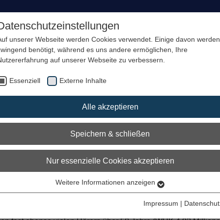
Datenschutzeinstellungen
Radioplayer
Empfa
Auf unserer Webseite werden Cookies verwendet. Einige davon werden
zwingend benötigt, während es uns andere ermöglichen, Ihre
Nutzererfahrung auf unserer Webseite zu verbessern.
n unseren Audio-Angeboten 
Essenziell
Externe Inhalte
theit
auf.
Alle akzeptieren
und bringt Ihre Botschaft direkt ins Ohr.
ls Sie denken.
Speichern & schließen
weiterhin bei allen Altersgruppen äußerst beliebt:
Nur essenzielle Cookies akzeptieren
e gehören zum Weitesten Hörerkreis (WHK), was bedeutet, dass 
Weitere Informationen anzeigen
Essenziell
 ein Audio-Angebot (klassisch oder online) genutzt haben. Da
Essenzielle Cookies werden für grundlegende Funktionen der
pe von 14-49 Jahren und von 34,34 Millionen Hörern in der Alte
Impressum
|
Datenschut
Webseite benötigt. Dadurch ist gewährleistet, dass die Webseite